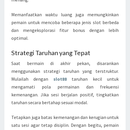
Memanfaatkan waktu luang juga memungkinkan
pemain untuk mencoba beberapa jenis slot berbeda
dan mengeksplorasi fitur bonus dengan lebih
optimal.
Strategi Taruhan yang Tepat
Saat bermain di akhir pekan, disarankan
menggunakan strategi taruhan yang terstruktur.
Mulailah dengan
slot88
taruhan kecil untuk
mengamati pola permainan dan frekuensi
kemenangan. Jika sesi berjalan positif, tingkatkan
taruhan secara bertahap sesuai modal.
Tetapkan juga batas kemenangan dan kerugian untuk
satu sesi agar tetap disiplin. Dengan begitu, pemain