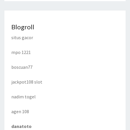
Blogroll
situs gacor
mpo 1221
boscuan77
jackpot108 slot
nadim togel
agen 108
danatoto