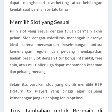
dapat menghindari overbetting atau kehilangan
kendali saat bermain terlalu lama.
Memilih Slot yang Sesuai
Pilih slot yang sesuai dengan tujuan bermain akhir
pekan. Slot dengan volatilitas menengah biasanya
ideal karena menawarkan keseimbangan antara
kemenangan reguler dan peluang mendapatkan
hadiah besar. Slot dengan fitur bonus interaktif, free
spin, atau multiplier juga dapat menambah keseruan
dan peluang menang.
Selain itu, pastikan slot yang dipilih memiliki RTP
(Return to Player) yang tinggi agar peluang
kemenangan jangka panjang lebih optimal.
Tips Tambahan untuk Bermain di