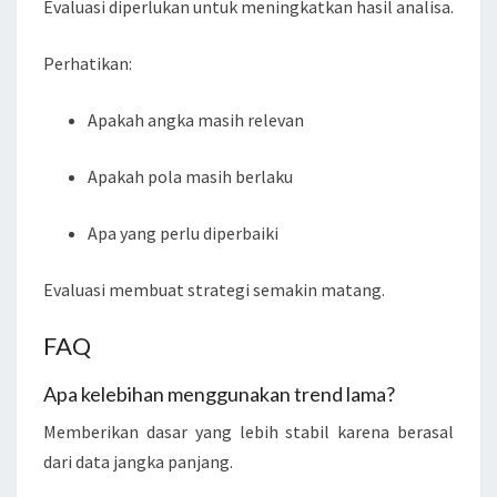
Evaluasi diperlukan untuk meningkatkan hasil analisa.
Perhatikan:
Apakah angka masih relevan
Apakah pola masih berlaku
Apa yang perlu diperbaiki
Evaluasi membuat strategi semakin matang.
FAQ
Apa kelebihan menggunakan trend lama?
Memberikan dasar yang lebih stabil karena berasal
dari data jangka panjang.