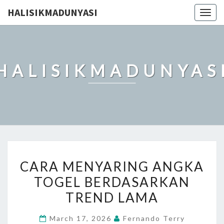
HALISIKMADUNYASI
Togg
navig
HALISIKMADUNYAS
CARA
CARA MENYARING ANGKA
MENYARING
TOGEL BERDASARKAN
ANGKA
TREND LAMA
TOGEL
BERDASARKAN
March 17, 2026
Fernando Terry
TREND