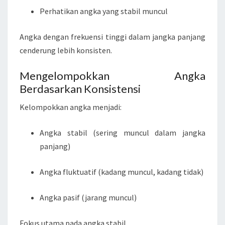
Perhatikan angka yang stabil muncul
Angka dengan frekuensi tinggi dalam jangka panjang
cenderung lebih konsisten.
Mengelompokkan Angka
Berdasarkan Konsistensi
Kelompokkan angka menjadi:
Angka stabil (sering muncul dalam jangka
panjang)
Angka fluktuatif (kadang muncul, kadang tidak)
Angka pasif (jarang muncul)
Fokus utama pada angka stabil.