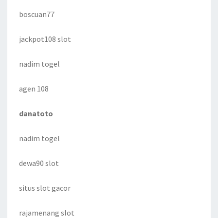
boscuan77
jackpot108 slot
nadim togel
agen 108
danatoto
nadim togel
dewa90 slot
situs slot gacor
rajamenang slot