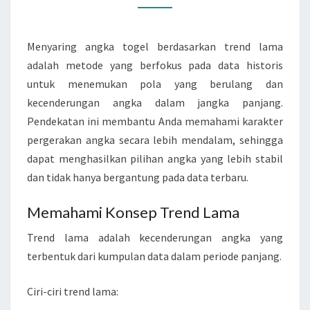
LAMA
Menyaring angka togel berdasarkan trend lama
adalah metode yang berfokus pada data historis
untuk menemukan pola yang berulang dan
kecenderungan angka dalam jangka panjang.
Pendekatan ini membantu Anda memahami karakter
pergerakan angka secara lebih mendalam, sehingga
dapat menghasilkan pilihan angka yang lebih stabil
dan tidak hanya bergantung pada data terbaru.
Memahami Konsep Trend Lama
Trend lama adalah kecenderungan angka yang
terbentuk dari kumpulan data dalam periode panjang.
Ciri-ciri trend lama: