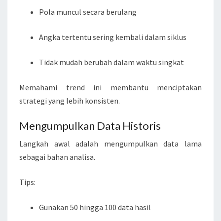
Pola muncul secara berulang
Angka tertentu sering kembali dalam siklus
Tidak mudah berubah dalam waktu singkat
Memahami trend ini membantu menciptakan
strategi yang lebih konsisten.
Mengumpulkan Data Historis
Langkah awal adalah mengumpulkan data lama
sebagai bahan analisa.
Tips:
Gunakan 50 hingga 100 data hasil