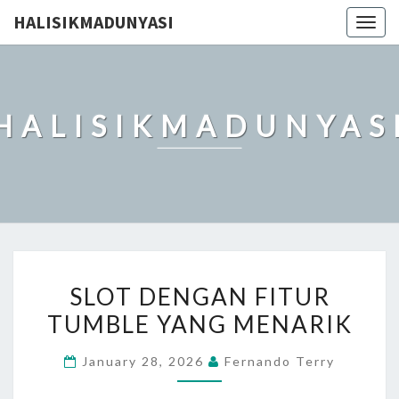
HALISIKMADUNYASI
Togg
navig
HALISIKMADUNYAS
SLOT
SLOT DENGAN FITUR
DENGAN
TUMBLE YANG MENARIK
FITUR
TUMBLE
January 28, 2026
Fernando Terry
YANG
MENARIK