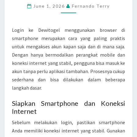
June 1, 2026
Fernando Terry
SMARTPHONE
Login ke Dewitogel menggunakan browser di
smartphone merupakan cara yang paling praktis
untuk mengakses akun kapan saja dan di mana saja.
Dengan hanya bermodalkan perangkat mobile dan
koneksi internet yang stabil, pengguna bisa masuk ke
akun tanpa perlu aplikasi tambahan. Prosesnya cukup
sederhana dan bisa dilakukan dalam beberapa
langkah dasar.
Siapkan Smartphone dan Koneksi
Internet
Sebelum melakukan login, pastikan smartphone
Anda memiliki koneksi internet yang stabil. Gunakan