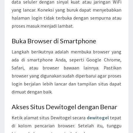
data seluler dengan sinyal kuat atau jaringan WiFi
yang lancar. Koneksi yang buruk dapat menyebabkan
halaman login tidak terbuka dengan sempurna atau
proses masuk menjadi lambat.
Buka Browser di Smartphone
Langkah berikutnya adalah membuka browser yang
ada di smartphone Anda, seperti Google Chrome,
Safari, atau browser bawaan lainnya. Pastikan
browser yang digunakan sudah diperbarui agar proses
login berjalan lebih lancar dan tampilan situs dapat
dimuat dengan baik.
Akses Situs Dewitogel dengan Benar
Ketik alamat situs Dewitogel secara
dewitogel
tepat
di kolom pencarian browser. Setelah itu, tunggu