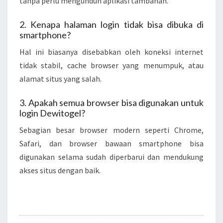
tanpa perlu mengunduh aplikasi tambahan.
2. Kenapa halaman login tidak bisa dibuka di
smartphone?
Hal ini biasanya disebabkan oleh koneksi internet
tidak stabil, cache browser yang menumpuk, atau
alamat situs yang salah.
3. Apakah semua browser bisa digunakan untuk
login Dewitogel?
Sebagian besar browser modern seperti Chrome,
Safari, dan browser bawaan smartphone bisa
digunakan selama sudah diperbarui dan mendukung
akses situs dengan baik.