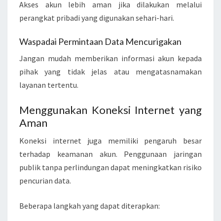
Akses akun lebih aman jika dilakukan melalui
perangkat pribadi yang digunakan sehari-hari.
Waspadai Permintaan Data Mencurigakan
Jangan mudah memberikan informasi akun kepada
pihak yang tidak jelas atau mengatasnamakan
layanan tertentu.
Menggunakan Koneksi Internet yang
Aman
Koneksi internet juga memiliki pengaruh besar
terhadap keamanan akun. Penggunaan jaringan
publik tanpa perlindungan dapat meningkatkan risiko
pencurian data.
Beberapa langkah yang dapat diterapkan: