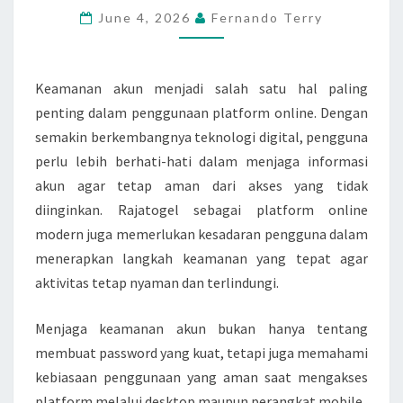
June 4, 2026
Fernando Terry
RAJATOGEL
SAAT
INI
Keamanan akun menjadi salah satu hal paling
penting dalam penggunaan platform online. Dengan
semakin berkembangnya teknologi digital, pengguna
perlu lebih berhati-hati dalam menjaga informasi
akun agar tetap aman dari akses yang tidak
diinginkan. Rajatogel sebagai platform online
modern juga memerlukan kesadaran pengguna dalam
menerapkan langkah keamanan yang tepat agar
aktivitas tetap nyaman dan terlindungi.
Menjaga keamanan akun bukan hanya tentang
membuat password yang kuat, tetapi juga memahami
kebiasaan penggunaan yang aman saat mengakses
platform melalui desktop maupun perangkat mobile.