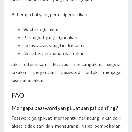
Beberapa hal yang perlu diperhatikan:
Waktu login akun
Perangkat yang digunakan
Lokasi akses yang tidak dikenal
Aktivitas perubahan data akun
Jika ditemukan aktivitas mencurigakan, segera
lakukan pergantian password untuk menjaga
keamanan akun.
FAQ
Mengapa password yang kuat sangat penting?
Password yang kuat membantu melindungi akun dari
akses tidak sah dan mengurangi risiko pembobolan