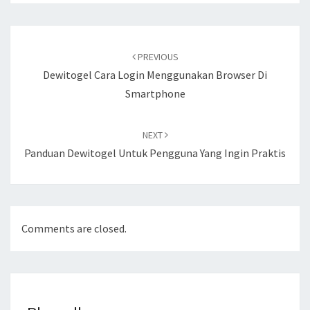
Post
navigation
PREVIOUS
Dewitogel Cara Login Menggunakan Browser Di
Smartphone
NEXT
Panduan Dewitogel Untuk Pengguna Yang Ingin Praktis
Comments are closed.