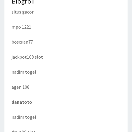
Blogroll
situs gacor
mpo 1221
boscuan77
jackpot108 slot
nadim togel
agen 108
danatoto
nadim togel