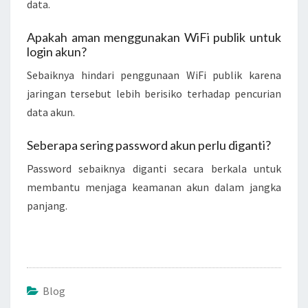
data.
Apakah aman menggunakan WiFi publik untuk
login akun?
Sebaiknya hindari penggunaan WiFi publik karena
jaringan tersebut lebih berisiko terhadap pencurian
data akun.
Seberapa sering password akun perlu diganti?
Password sebaiknya diganti secara berkala untuk
membantu menjaga keamanan akun dalam jangka
panjang.
Blog