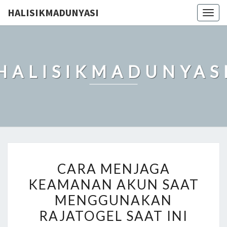
HALISIKMADUNYASI
Togg
navig
HALISIKMADUNYAS
CARA
CARA MENJAGA
MENJAGA
KEAMANAN AKUN SAAT
KEAMANAN
MENGGUNAKAN
AKUN
SAAT
RAJATOGEL SAAT INI
MENGGUNAKAN