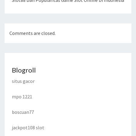
Slot88 Dan Popularitas Game Slot Online Di Indonesia
Comments are closed.
Blogroll
situs gacor
mpo 1221
boscuan77
jackpot108 slot