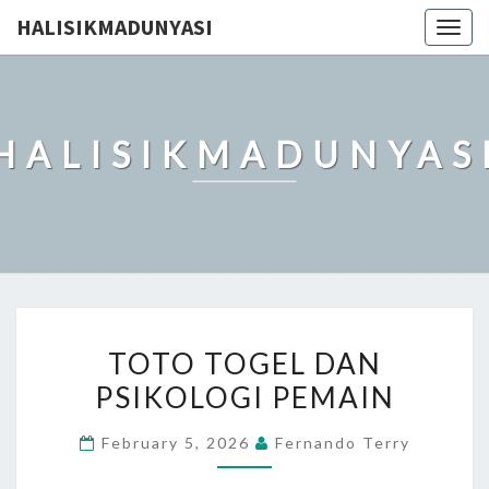
HALISIKMADUNYASI
Togg
navig
HALISIKMADUNYAS
TOTO
TOTO TOGEL DAN
TOGEL
PSIKOLOGI PEMAIN
DAN
PSIKOLOGI
February 5, 2026
Fernando Terry
PEMAIN