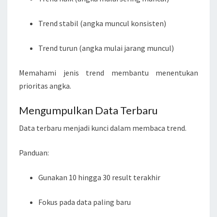
Trend stabil (angka muncul konsisten)
Trend turun (angka mulai jarang muncul)
Memahami jenis trend membantu menentukan
prioritas angka.
Mengumpulkan Data Terbaru
Data terbaru menjadi kunci dalam membaca trend.
Panduan:
Gunakan 10 hingga 30 result terakhir
Fokus pada data paling baru