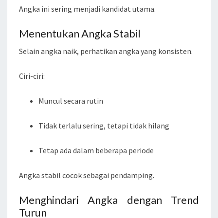
Angka ini sering menjadi kandidat utama.
Menentukan Angka Stabil
Selain angka naik, perhatikan angka yang konsisten.
Ciri-ciri:
Muncul secara rutin
Tidak terlalu sering, tetapi tidak hilang
Tetap ada dalam beberapa periode
Angka stabil cocok sebagai pendamping.
Menghindari Angka dengan Trend
Turun