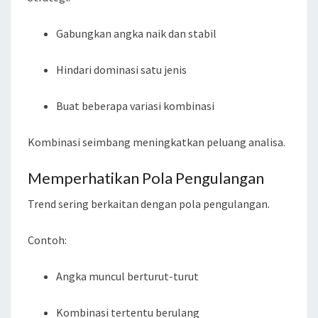
Gabungkan angka naik dan stabil
Hindari dominasi satu jenis
Buat beberapa variasi kombinasi
Kombinasi seimbang meningkatkan peluang analisa.
Memperhatikan Pola Pengulangan
Trend sering berkaitan dengan pola pengulangan.
Contoh:
Angka muncul berturut-turut
Kombinasi tertentu berulang