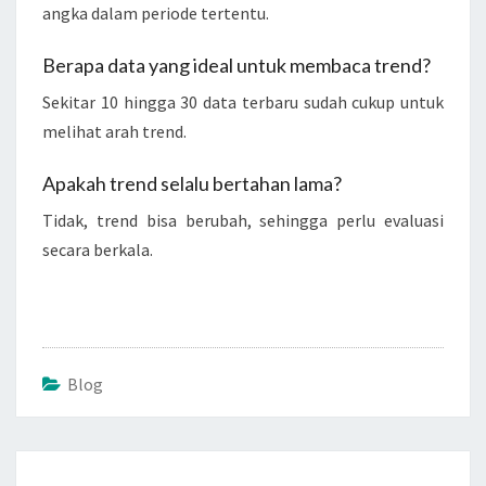
angka dalam periode tertentu.
Berapa data yang ideal untuk membaca trend?
Sekitar 10 hingga 30 data terbaru sudah cukup untuk
melihat arah trend.
Apakah trend selalu bertahan lama?
Tidak, trend bisa berubah, sehingga perlu evaluasi
secara berkala.
Blog
Post