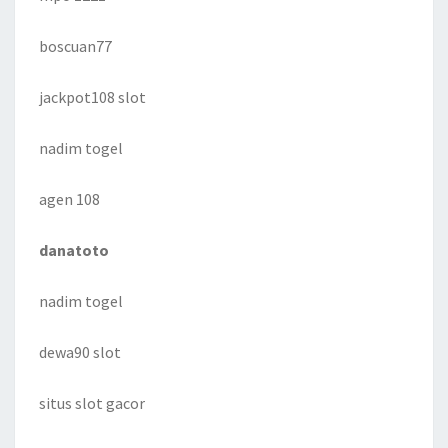
boscuan77
jackpot108 slot
nadim togel
agen 108
danatoto
nadim togel
dewa90 slot
situs slot gacor