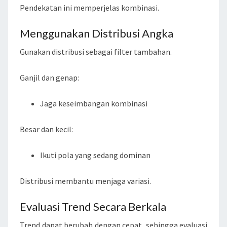
Pendekatan ini memperjelas kombinasi.
Menggunakan Distribusi Angka
Gunakan distribusi sebagai filter tambahan.
Ganjil dan genap:
Jaga keseimbangan kombinasi
Besar dan kecil:
Ikuti pola yang sedang dominan
Distribusi membantu menjaga variasi.
Evaluasi Trend Secara Berkala
Trend dapat berubah dengan cepat, sehingga evaluasi