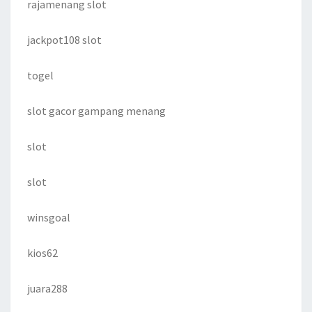
rajamenang slot
jackpot108 slot
togel
slot gacor gampang menang
slot
slot
winsgoal
kios62
juara288