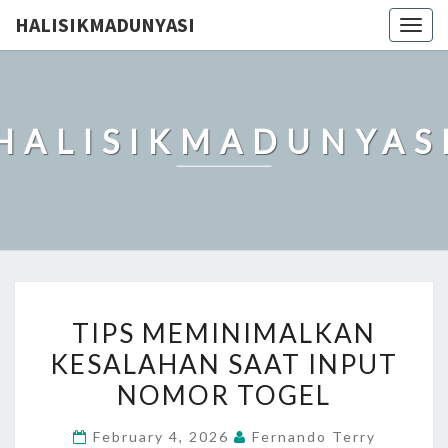
HALISIKMADUNYASI
Togg
navig
HALISIKMADUNYAS
TIPS
TIPS MEMINIMALKAN
MEMINIMALKAN
KESALAHAN SAAT INPUT
KESALAHAN
NOMOR TOGEL
SAAT
INPUT
February 4, 2026
Fernando Terry
NOMOR