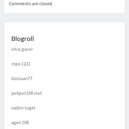
Comments are closed.
Blogroll
situs gacor
mpo 1221
boscuan77
jackpot108 slot
nadim togel
agen 108