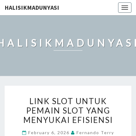
HALISIKMADUNYASI
Togg
navig
HALISIKMADUNYAS
LINK
LINK SLOT UNTUK
SLOT
PEMAIN SLOT YANG
UNTUK
MENYUKAI EFISIENSI
PEMAIN
SLOT
February 6, 2026
Fernando Terry
YANG