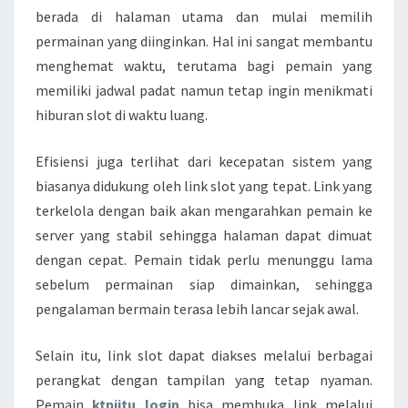
berada di halaman utama dan mulai memilih
permainan yang diinginkan. Hal ini sangat membantu
menghemat waktu, terutama bagi pemain yang
memiliki jadwal padat namun tetap ingin menikmati
hiburan slot di waktu luang.
Efisiensi juga terlihat dari kecepatan sistem yang
biasanya didukung oleh link slot yang tepat. Link yang
terkelola dengan baik akan mengarahkan pemain ke
server yang stabil sehingga halaman dapat dimuat
dengan cepat. Pemain tidak perlu menunggu lama
sebelum permainan siap dimainkan, sehingga
pengalaman bermain terasa lebih lancar sejak awal.
Selain itu, link slot dapat diakses melalui berbagai
perangkat dengan tampilan yang tetap nyaman.
Pemain
ktpjitu login
bisa membuka link melalui