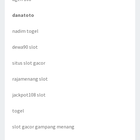
danatoto
nadim togel
dewa90 slot
situs slot gacor
rajamenang slot
jackpot108 slot
togel
slot gacor gampang menang