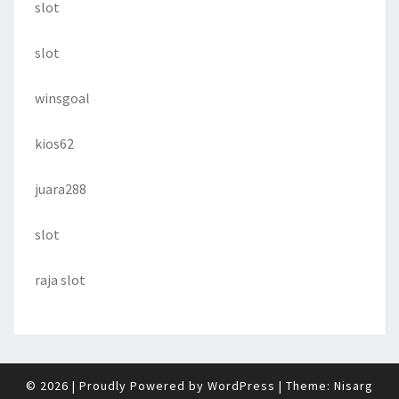
slot
slot
winsgoal
kios62
juara288
slot
raja slot
© 2026
|
Proudly Powered by
WordPress
|
Theme:
Nisarg